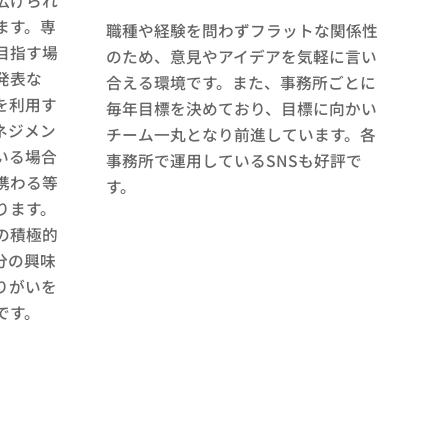
広げられ
ます。専
職種や経験を問わずフラットな関係性
目指す場
のため、意見やアイデアを気軽に言い
発表な
合える環境です。また、事務所ごとに
を利用す
毎年目標を決めており、目標に向かい
ネジメン
チーム一丸となり前進しています。各
いる場合
事務所で運用しているSNSも好評で
携わる等
す。
ります。
の積極的
分の興味
りがいを
です。