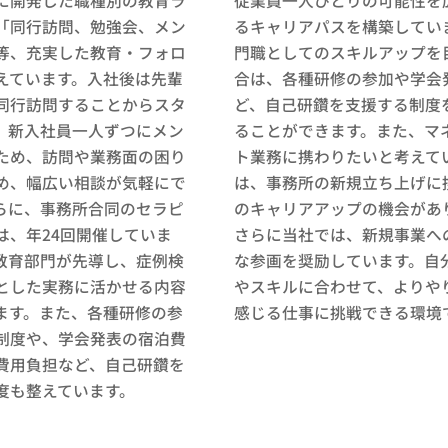
に開発した職種別の教育ラ
従業員一人ひとりの可能性を
「同行訪問、勉強会、メン
るキャリアパスを構築してい
等、充実した教育・フォロ
門職としてのスキルアップを
えています。入社後は先輩
合は、各種研修の参加や学会
同行訪問することからスタ
ど、自己研鑽を支援する制度
。新入社員一人ずつにメン
ることができます。また、マ
ため、訪問や業務面の困り
ト業務に携わりたいと考えて
め、幅広い相談が気軽にで
は、事務所の新規立ち上げに
らに、事務所合同のセラピ
のキャリアアップの機会があ
は、年24回開催していま
さらに当社では、新規事業へ
教育部門が先導し、症例検
な参画を奨励しています。自
とした実務に活かせる内容
やスキルに合わせて、よりや
ます。また、各種研修の参
感じる仕事に挑戦できる環境
制度や、学会発表の宿泊費
費用負担など、自己研鑽を
度も整えています。