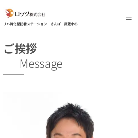
リハ特化型訪看ステーション
さんぽ 武蔵小杉
ご挨
拶
M
essag
e