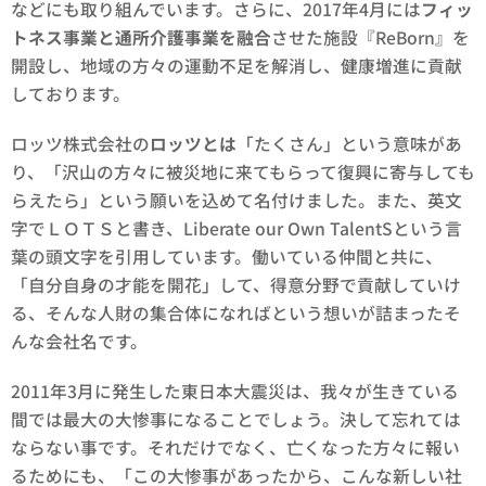
などにも取り組んでいます。さらに、2017年4月には
フィッ
トネス事業と通所介護事業を融合
させた施設『ReBorn』を
開設し、地域の方々の運動不足を解消し、健康増進に貢献
しております。
ロッツ株式会社の
ロッツとは
「たくさん」という意味があ
り、「沢山の方々に被災地に来てもらって復興に寄与しても
らえたら」という願いを込めて名付けました。また、英文
字でＬＯＴＳと書き、Liberate our Own TalentSという言
葉の頭文字を引用しています。働いている仲間と共に、
「自分自身の才能を開花」して、得意分野で貢献していけ
る、そんな人財の集合体になればという想いが詰まったそ
んな会社名です。
2011年3月に発生した東日本大震災は、我々が生きている
間では最大の大惨事になることでしょう。決して忘れては
ならない事です。それだけでなく、亡くなった方々に報い
るためにも、「この大惨事があったから、こんな新しい社