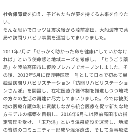
社会保障費
を抑え、子どもたちが夢を持てる未来を作りた
い。
そんな思いでロッツは震災後から陸前高田、大船渡市で薬
局や訪問リハビリ事業を運営してまいりました。
2011年7月に「せっかく助かった命を健康にしていかなけ
れば」という使命感と地域ニーズを考慮し、「とうごう薬
局」を陸前高田市に仮設プレハブでオープンしました。そ
の後、2012年5月に復興特区第一号として日本で初めて
単
独型訪問リハビリステーション
「訪問リハビリステーショ
ンさんぽ」を開設し、在宅医療介護体制を推進しつつ地域
の方々の生活の再建に尽力してまいりました。今では被災
地の医療介護体制に貢献しながら統合医療を促す新たな地
方モデルの構築を目指し、2016年6月には陸前高田市の指
定管理を受け、「玉乃湯」という温泉施設を運営し、地域
の皆様のコミュニティー形成や温浴療法、そして食事療法