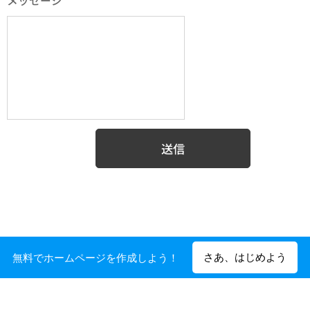
メッセージ
送信
さあ、はじめよう
無料でホームページを作成しよう！
Powered by
Webnode